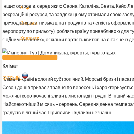
інших островів, серед яких: Саона, Каталіна, Беата, Кайо Ле
Акції
рекреаційні ресурси, та завдяки цьому отримали свою засл
природна краса, низька ціна продуктів та легкість оформле
Про нас
аеропорту по прильоту) роблять країну привабливою для тур
Контакти
є одним з «елітних», оскільки вартість квитків на літак не із 
ЗАМОВИТИ ТУР
Клімат
русский
Клімат в країні вологий субтропічний. Морські бризи і пасати
Сезон дощів триває з травня по вересень і характеризуєтьс
можливі короткочасні зливи в листопаді і грудні. В інший ча
Найспекотніший місяць – серпень. Середня денна температу
градусів в літній час. Припливи і відливи незначні.