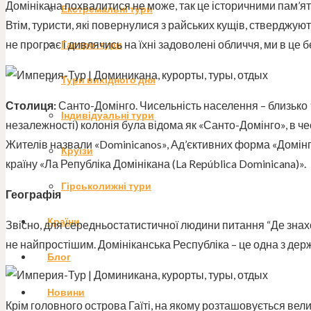
Домінікана похвалитися не може, так це історичними пам’ятк
Екстремальні тури
Втім, туристи, які повернулися з райських кущів, стверджуют
не програє і дивлячись на їхні задоволені обличчя, ми в це
Гастро-тури
Тури вихідного дня
Столиця:
Санто-Домінго. Чисельність населення – близько 10
Індивідуальні тури
незалежності) колонія була відома як «Санто-Домінго», в чес
Жителів назвали «Dominicanos», Ад’єктивних форма «Домін
Круїзи
країну «Ла Републіка Домінікана (La República Dominicana)».
Гірськолижні тури
Географія
Країни
Звісно, для середньостатистичної людини питання “Де знах
не найпростішим. Домініканська Республіка – це одна з дер
Блог
Новини
Крім головного острова Гаїті, на якому розташовується вели