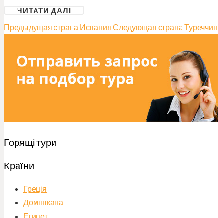
ЧИТАТИ ДАЛІ
Предыдущая страна
Испания
Следующая страна
Туреччин
Горящі тури
Країни
Греція
Домінікана
Египет