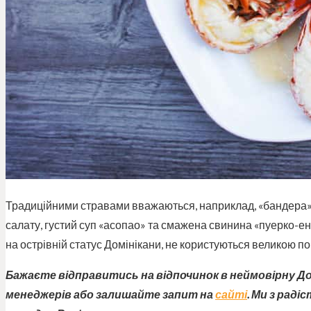
Традиційними стравами вважаються, наприклад, «бандера» – 
салату, густий суп «асопао» та смажена свинина «пуерко-е
на острівній статус Домінікани, не користуються великою п
Бажаєте відправитись на відпочинок в неймовірну До
менеджерів або залишайте запит на
сайті
. Ми з рад