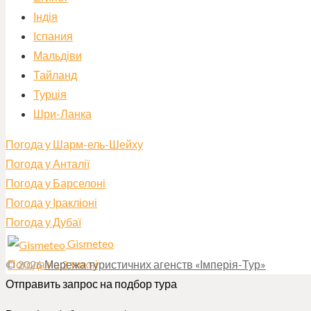
Індія
Іспания
Мальдіви
Тайланд
Турція
Шри-Ланка
Погода у Шарм-ель-Шейху
Погода у Анталії
Погода у Барселоні
Погода у Іракліоні
Погода у Дубаї
Gismeteo
Погода на 2 тижні
© 2026
Мережа туристичних агенств «Імперія-Тур»
Отправить запрос на подбор тура