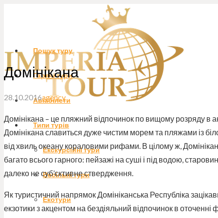
Пошук туру
Домінікана
Гарячі тури
28.10.2016
agency
Авіабілети
Домінікана – це пляжний відпочинок по вищому розряду в ан
Типи турів
Домінікана славиться дуже чистим морем та пляжами із біл
від хвиль океану кораловими рифами. В цілому ж, Домінікан
Екскурсійні тури
багато всього гарного: пейзажі на суші і під водою, старовинн
далеко не суб’єктивне ствердження.
Весільні тури
Як туристичний напрямок Домініканська Республіка зацікав
Екотури
екзотики з акцентом на бездіяльний відпочинок в оточенні