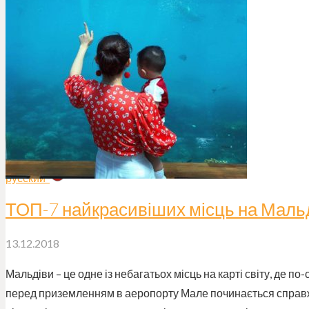
Акції
Про нас
Контакти
ЗАМОВИТИ ТУР
русский
ТОП-7 найкрасивіших місць на Маль
13.12.2018
Мальдіви – це одне із небагатьох місць на карті світу, де 
перед приземленням в аеропорту Мале починається справжн