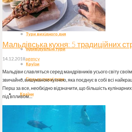
Екстремальні тури
Гастро-тури
Тури вихідного дня
Мальдівська кухня: 5 традиційних ст
Індивідуальні тури
14.12.2018
agency
Круїзи
Мальдіви славляться серед мандрівників усього світу свої
Гірськолижні тури
звичайно, вишуканою кухнею, яка поєднує в собі всі найкращі
Перш за все, необхідно відзначити, що більшість кулінарн
Країни
під впливом…
Блог
Новини