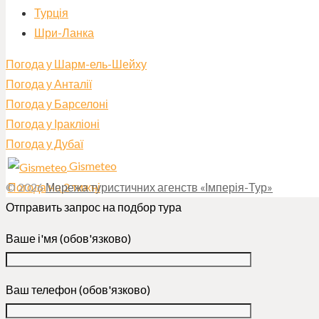
Турція
Шри-Ланка
Погода у Шарм-ель-Шейху
Погода у Анталії
Погода у Барселоні
Погода у Іракліоні
Погода у Дубаї
Gismeteo
Погода на 2 тижні
© 2026
Мережа туристичних агенств «Імперія-Тур»
Отправить запрос на подбор тура
Ваше і'мя (обов'язково)
Ваш телефон (обов'язково)