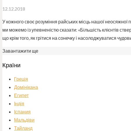
12.12.2018
У кожного своє розуміння райських місць нашої неосяжної 
ми можемо із упевненістю сказати: «Більшість клієнтів стве
що крім того, як грітися на сонечку і насолоджуватися чуд
Завантажити ще
Країни
Греція
Домінікана
Египет
Індія
Іспания
Мальдіви
Тайланд