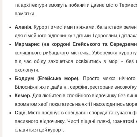
та архітектури зможуть побачити давнє місто Термесс
пам’ятки.
Аланія.
Курорт з чистими пляжами, багатством зелені
для сімейного відпочинку з дітьми. І дорослим, і дітла
Мармарис (на кордоні Егейського та Середземн
колишнього рибацького містечка. Узбережжя курорту
під час обіду захочеться освіжитись в морі – без
охолонути.
Бодрум (Егейське море).
Просто мекка нічного 
Білосніжні яхти, дайвінг, серфінг, ресторани високої кух
Кемер.
Для любителів спокійного відпочинку без лишн
ароматом хвої, покататись на яхті і насолодитись мор
Сіде.
Місто поєднує в собі давні споруди та сучасні фе
пасивного відпочинку. Чисті піщані пляжі, гранатові
славиться цей курорт.