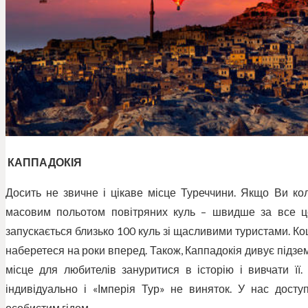
КАППАДОКІЯ
Досить не звичне і цікаве місце Туреччини. Якщо Ви кол
масовим польотом повітряних куль – швидше за все ц
запускається близько 100 куль зі щасливими туристами. Ко
наберетеся на роки вперед. Також, Каппадокія дивує підз
місце для любителів зануритися в історію і вивчати її.
індивідуально і «Імперія Тур» не виняток. У нас доступ
особистим гідом.