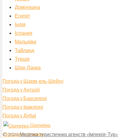
Домінікана
Египет
Індія
Іспания
Мальдіви
Тайланд
Турція
Шри-Ланка
Погода у Шарм-ель-Шейху
Погода у Анталії
Погода у Барселоні
Погода у Іракліоні
Погода у Дубаї
Gismeteo
Погода на 2 тижні
© 2026
Мережа туристичних агенств «Імперія-Тур»