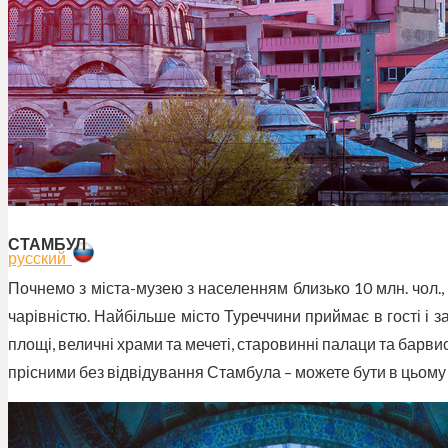
Акції
Про нас
Контакти
ЗАМОВИТИ ТУР
СТАМБУЛ
русский
Почнемо з міста-музею з населенням близько 10 млн. чол.
чарівністю. Найбільше місто Туреччини приймає в гості і з
площі, величні храми та мечеті, старовинні палаци та барвис
прісними без відвідування Стамбула – можете бути в цьому