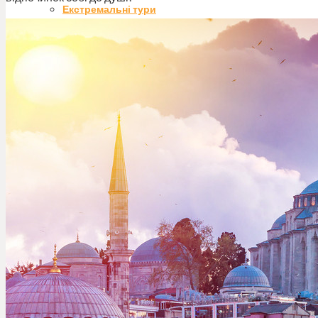
Екстремальні тури
Гастро-тури
Тури вихідного дня
Індивідуальні тури
Круїзи
Гірськолижні тури
Країни
Блог
Новини