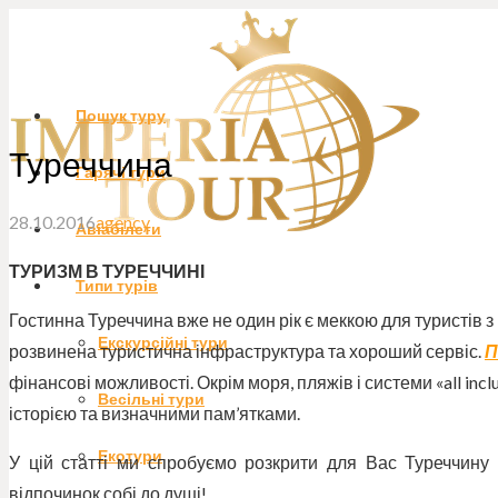
Пошук туру
Туреччина
Гарячі тури
28.10.2016
agency
Авіабілети
ТУРИЗМ В ТУРЕЧЧИНІ
Типи турів
Гостинна Туреччина вже не один рік є меккою для туристів з 
Екскурсійні тури
розвинена туристична інфраструктура та хороший сервіс.
П
фінансові можливості. Окрім моря, пляжів і системи «all incl
Весільні тури
історією та визначними пам’ятками.
Екотури
У цій статті ми спробуємо розкрити для Вас Туреччину 
відпочинок собі до душі!