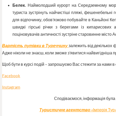
Белек.
Наймолодший курорт на Середземному морі,
туриста зустрінуть найчистіші пляжі, фешенебельні 
для відпочинку, обов’язково побувайте в Каньйоні Ке
швидкі гірські річки з берегами із кипарисових
поціновувачів античності зустріне старовинне місто А
Вартість путівки в Туреччину
залежить від декількох фа
Адже ніколи не знаєш, коли зможе з’явитися найвигідніша п
Щоб бути в курсі подій – запрошуємо Вас стежити за нами в
Facebook
Instagram
Сподіваємося, інформація була для В
Туристичне агентство
«Імперія Тур