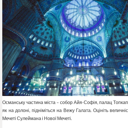
Османську частина міста – собор Айя-Софія, палац Топкап
як на долоні, підніміться на Вежу Галата. Оцініть величні
Мечеті Сулеймана і Нової Мечеті.