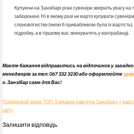
Купуючи на Занзібарі різні сувеніри зверніть увагу на 
заборонені. Ні в якому разі не варто купувати сувеніри
слонової кістки (якою б привабливою була їх вартість)
підробку, а в гіршому вас звинуватять у контрабанді.
Маєте бажання відправитись на відпочинок у загадко
менеджерів за тел. 067 332 3230 або оформлюйте
заяв
о. Занзібар саме для Вас!
Попередній запис
ТОП-5 цікавих пам’яток Занзібару + карт
світу
Залишити відповідь