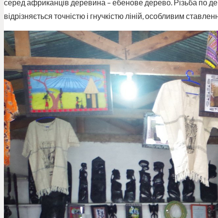
серед африканців деревина – ебенове дерево. Різьба по де
відрізняється точністю і гнучкістю ліній, особливим ставле