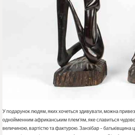
У подарунок людям, яких хочеться здивувати, можна привезт
однойменним африканським плем’ям, яке славиться чудовою
величиною, вартістю та фактурою. Занзібар – батьківщина 