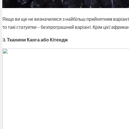
Якщо ви ще не визначилися з найбільш прийнятним варіанто
то такі статуетки – безпрограшний варіант. Крім цієї африканс
3. Тканини Канга або Кітендж