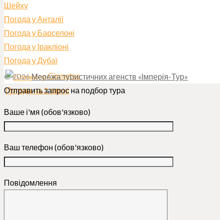
Шейху
Погода у Анталії
Погода у Барселоні
Погода у Іракліоні
Погода у Дубаї
Gismeteo
© 2026
Мережа туристичних агенств «Імперія-Тур»
Погода на 2 тижні
Отправить запрос на подбор тура
Ваше і'мя (обов'язково)
Ваш телефон (обов'язково)
Повідомлення