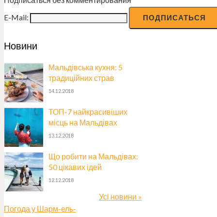
E-Mail:
Новини
Мальдівська кухня: 5
традиційних страв
14.12.2018
ТОП-7 найкрасивіших
місць на Мальдівах
13.12.2018
Що робити на Мальдівах:
50 цікавих ідей
12.12.2018
Усі новини »
Погода у Шарм-ель-