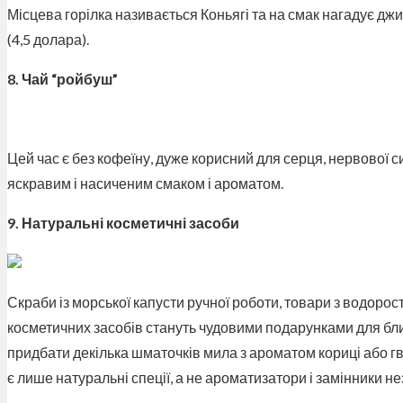
Місцева горілка називається Коньягі та на смак нагадує джин
(4,5 долара).
8. Чай “ройбуш”
Цей час є без кофеїну, дуже корисний для серця, нервової с
яскравим і насиченим смаком і ароматом.
9. Натуральні косметичні засоби
Скраби із морської капусти ручної роботи, товари з водорос
косметичних засобів стануть чудовими подарунками для бли
придбати декілька шматочків мила з ароматом кориці або гво
є лише натуральні спеції, а не ароматизатори і замінники 