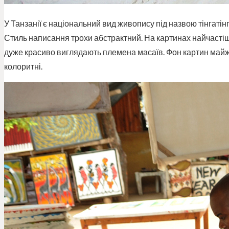
У Танзанії є національний вид живопису під назвою тінгатін
Стиль написання трохи абстрактний. На картинах найчастіше
дуже красиво виглядають племена масаїв. Фон картин майже
колоритні.