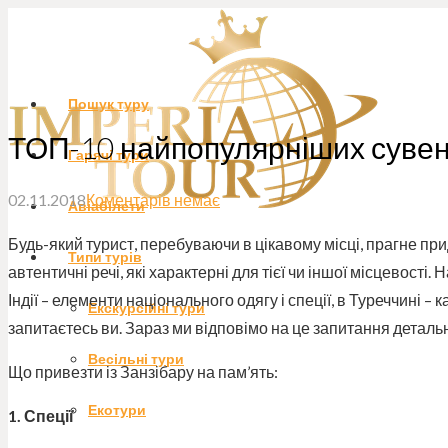
Пошук туру
ТОП-10 найпопулярніших сувені
Гарячі тури
02.11.2018
Коментарів немає
Авіабілети
Будь-який турист, перебуваючи в цікавому місці, прагне при
Типи турів
автентичні речі, які характерні для тієї чи іншої місцевості.
Індії – елементи національного одягу і спеції, в Туреччині – 
Екскурсійні тури
запитаєтесь ви. Зараз ми відповімо на це запитання деталь
Весільні тури
Що привезти із Занзібару на пам’ять:
Екотури
1. Спеції