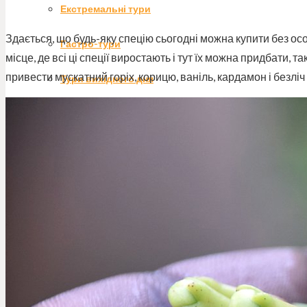
Екстремальні тури
Здається, що будь-яку спецію сьогодні можна купити без осо
Гастро-тури
місце, де всі ці спеції виростають і тут їх можна придбати, т
привести мускатний горіх, корицю, ваніль, кардамон і безліч
Тури вихідного дня
Індивідуальні тури
Круїзи
Гірськолижні тури
Країни
Блог
Новини