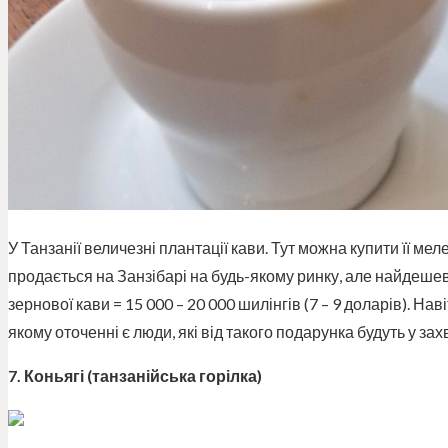
У Танзанії величезні плантації кави. Тут можна купити її ме
продається на Занзібарі на будь-якому ринку, але найдешев
зернової кави = 15 000 – 20 000 шилінгів (7 – 9 доларів). На
якому оточенні є люди, які від такого подарунка будуть у захв
7. Коньягі (танзанійська горілка)