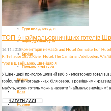
Екстремальні тури
Гастро-тури
Тури вихідного дня
ТОП-6 наймальовничіших готелів Шв
Індивідуальні тури
16.11.2018
Коментарів немає
Grand Hotel Zermatterhof
,
Hotel
Круїзи
Riffelhause 1853
,
Rivier Hotel
,
The Cambrian Adelboden
,
Альпи
тури в Швейцарію
,
Швейцарія
Гірськолижні тури
У Швейцарії приголомшливий вибір неповторних готелів, в як
Країни
горах, при виноградниках, біля озера, із розкішними краєвида
мабуть, кожен готель можна назвати “наймальовничішим”, 
Блог
ЧИТАТИ ДАЛІ
Новини