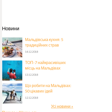
Новини
Мальдівська кухня: 5
традиційних страв
14.12.2018
ТОП-7 найкрасивіших
місць на Мальдівах
13.12.2018
Що робити на Мальдівах:
50 цікавих ідей
12.12.2018
Усі новини »