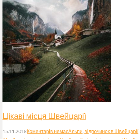
Акції
Про нас
Контакти
ЗАМОВИТИ ТУР
русский
Цікаві місця Швейцарії
15.11.2018
Коментарів немає
Альпи
,
відпочинок в Швейцарії