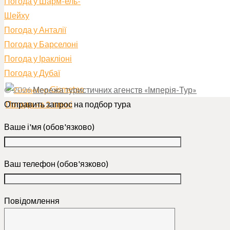
Погода у Шарм-ель-
Шейху
Погода у Анталії
Погода у Барселоні
Погода у Іракліоні
Погода у Дубаї
Gismeteo
© 2026
Мережа туристичних агенств «Імперія-Тур»
Погода на 2 тижні
Отправить запрос на подбор тура
Ваше і'мя (обов'язково)
Ваш телефон (обов'язково)
Повідомлення