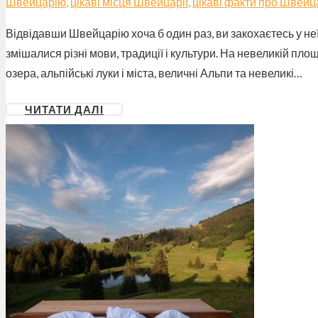
Швейцарію
,
цікаві місця Швейцарії
,
цікаві факти про Швейц
Відвідавши Швейцарію хоча б один раз, ви закохаєтесь у неї
змішалися різні мови, традиції і культури. На невеликій пл
озера, альпійські луки і міста, величні Альпи та невеликі…
ЧИТАТИ ДАЛІ