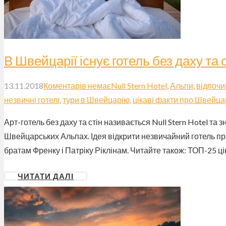
В Швейцарії існує готель без даху та 
13.11.2018
Коментарів немає
Null Stern Hotel
,
Альпи
,
відпочи
незвичні готелі
,
тури в Швейцарію
,
цікаві факти про Швейца
Арт-готель без даху та стін називається Null Stern Hotel та 
Швейцарських Альпах. Ідея відкрити незвичайний готель 
братам Френку і Патріку Ріклінам. Читайте також: ТОП-25 
ЧИТАТИ ДАЛІ