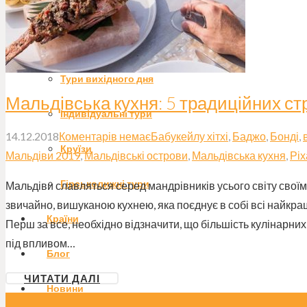
Екстремальні тури
Гастро-тури
Тури вихідного дня
Мальдівська кухня: 5 традиційних ст
Індивідуальні тури
14.12.2018
Коментарів немає
Бабукейлу хітхі
,
Баджо
,
Бонді
,
Круїзи
Мальдіви 2019
,
Мальдівські острови
,
Мальдівська кухня
,
Ріх
Гірськолижні тури
Мальдіви славляться серед мандрівників усього світу свої
звичайно, вишуканою кухнею, яка поєднує в собі всі найкращі
Країни
Перш за все, необхідно відзначити, що більшість кулінарн
під впливом…
Блог
ЧИТАТИ ДАЛІ
Новини