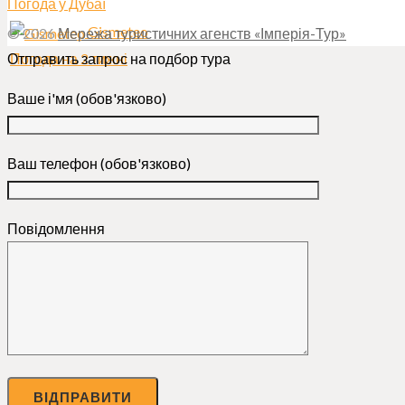
Погода у Дубаї
Gismeteo
© 2026
Мережа туристичних агенств «Імперія-Тур»
Погода на 2 тижні
Отправить запрос на подбор тура
Ваше і'мя (обов'язково)
Ваш телефон (обов'язково)
Повідомлення