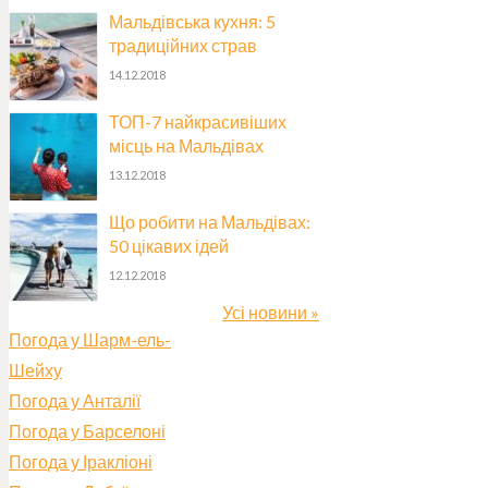
Мальдівська кухня: 5
традиційних страв
14.12.2018
ТОП-7 найкрасивіших
місць на Мальдівах
13.12.2018
Що робити на Мальдівах:
50 цікавих ідей
12.12.2018
Усі новини »
Погода у Шарм-ель-
Шейху
Погода у Анталії
Погода у Барселоні
Погода у Іракліоні