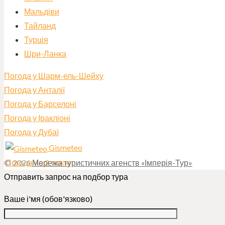
Мальдіви
Тайланд
Турція
Шри-Ланка
Погода у Шарм-ель-Шейху
Погода у Анталії
Погода у Барселоні
Погода у Іракліоні
Погода у Дубаї
Gismeteo
Погода на 2 тижні
© 2026
Мережа туристичних агенств «Імперія-Тур»
Отправить запрос на подбор тура
Ваше і'мя (обов'язково)