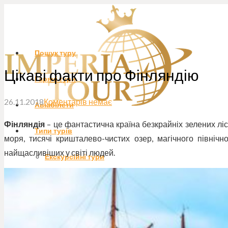
Пошук туру
Цікаві факти про Фінляндію
Гарячі тури
26.11.2018
Коментарів немає
Авіабілети
Фінляндія
– це фантастична країна безкрайніх зелених ліс
Типи турів
моря, тисячі кришталево-чистих озер, магічного північн
найщасливіших у світі людей.
Екскурсійні тури
Весільні тури
Екотури