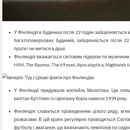
У Фінляндії в будинках після 22 годин забороняється
багатоповерхових будинків, забороняється після 22
прати і не митися в душі.
Фінляндія вважається світовим лідером по музичним гру
HIM, The Rasmus, The 69 eyes, Apocalyptica, Nightwish 
У Фінляндії придумали коктейль Молотова. Цю пл
капітан Куіттінен із гарнізону Коріа навесні 1939 року.
Фінляндія славиться проведенням цілого ряду, м’як
розвагами. В цій країні регулярно проводяться Світо
футболу і змагання, що визначають чемпіонів по сиді