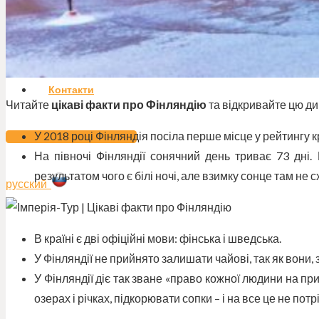
Акції
Про нас
Контакти
Читайте
цікаві факти про Фінляндію
та відкривайте цю ди
У 2018 році Фінляндія посіла перше місце у рейтингу 
ЗАМОВИТИ ТУР
На півночі Фінляндії сонячний день триває 73 дні. 
результатом чого є білі ночі, але взимку сонце там не 
русский
В країні є дві офіційні мови: фінська і шведська.
У Фінляндії не прийнято залишати чайові, так як вони, з
У Фінляндії діє так зване «право кожної людини на при
озерах і річках, підкорювати сопки – і на все це не по