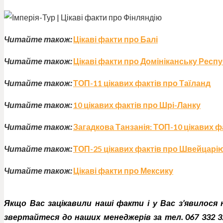
Читайте також:
Цікаві факти про Балі
Читайте також:
Цікаві факти про Домініканську Респу
Читайте також:
ТОП-11 цікавих фактів про Таїланд
Читайте також:
10 цікавих фактів про Шрі-Ланку
Читайте також:
Загадкова Танзанія: ТОП-10 цікавих ф
Читайте тако
ж:
ТОП-25 цікавих фактів про Швейцарі
Читайте тако
ж:
Цікаві факти про Мексику
Якщо
Вас
зацікавили
наші факти
і у Вас з’явилося
звертайтеся до наших менеджерів за тел. 067 332