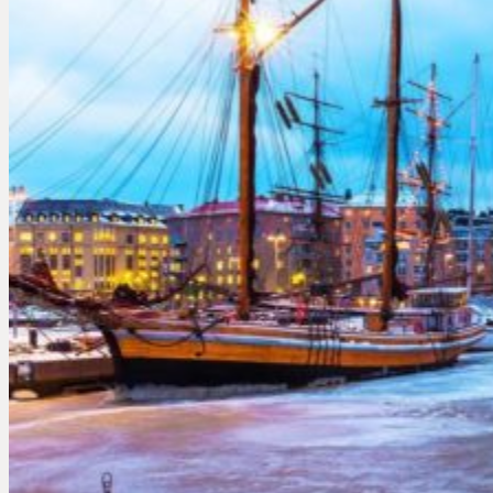
Екстремальні тури
Гастро-тури
Тури вихідного дня
Індивідуальні тури
Круїзи
Гірськолижні тури
Країни
Блог
Новини