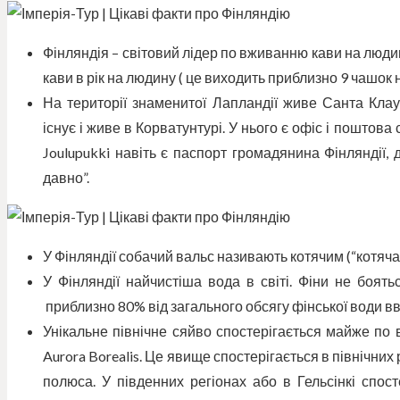
Фінляндія – світовий лідер по вживанню кави на люди
кави в рік на людину ( це виходить приблизно 9 чашок н
На території знаменитої Лапландії живе Санта Клаус
існує і живе в Корватунтурі. У нього є офіс і поштова 
Joulupukki навіть є паспорт громадянина Фінляндії,
давно”.
У Фінляндії собачий вальс називають котячим (“котяча
У Фінляндії найчистіша вода в світі. Фіни не боять
приблизно 80% від загального обсягу фінської води 
Унікальне північне сяйво спостерігається майже по в
Aurora Borealis. Це явище спостерігається в північни
полюса. У південних регіонах або в Гельсінкі спос