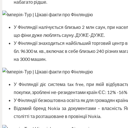
набагато рідше.
У Фінляндії налічується близько 2 млн саун, при населе
що фіни дуже люблять сауну. ДУЖЕ-ДУЖЕ.
У Фінляндії знаходиться найбільший торговий центр в 
бл. 96300 м. кв., включає в себе близько 240 різних ма
на 3000 машин.
У Фінляндії діє система tax free, при якій відбува
покупки, зроблені не-резидентами країн ЄС: 12% -16% 
У Фінляндії безкоштовна освіта як для громадян країни,
Відомий бренд Nokia за документами – власність Яп
столітті та розташоване в провінції Nokia.