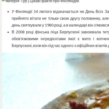
У Фінляндії 14 лютого відзначається не День Всіх За
прийнято вітати не тільки свою другу половинку, але
день святкували у 1980 році, а в календарі він з’явився
В 2008 році фінська піца Берлусконі завоювала титул
обов’язковими інгредієнтами якої є жито і копче
Берлусконі, коли він під час одного з офіційних візиті