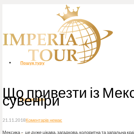
Пошук туру
Що привезти із Мек
сувеніри
Гарячі тури
21.11.2018
Коментарів немає
Мексика – це дуже цікава, загадкова, колоритна та запальна кра