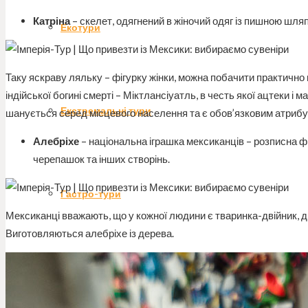
Катріна
– скелет, одягнений в жіночий одяг із пишною шля
Екотури
Таку яскраву ляльку – фігурку жінки, можна побачити практично
індійської богині смерті – Міктлансіуатль, в честь якої ацтеки і
Екстремальні тури
шанується серед місцевого населення та є обов’язковим атрибут
Алебріхе
– національна іграшка мексиканців – розписна фігу
черепашок та інших створінь.
Гастро-тури
Мексиканці вважають, що у кожної людини є тваринка-двійник, др
Виготовляються алебріхе із дерева.
Тури вихідного дня