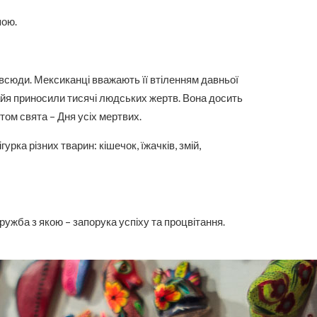
пою.
 всюди. Мексиканці вважають її втіленням давньої
 майя приносили тисячі людських жертв. Вона досить
ом свята – Дня усіх мертвих.
рка різних тварин: кішечок, їжачків, змій,
ужба з якою – запорука успіху та процвітання.