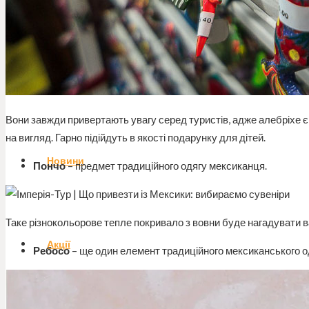
Блог
Вони завжди привертають увагу серед туристів, адже алебріхе
на вигляд. Гарно підійдуть в якості подарунку для дітей.
Новини
Пончо
– предмет традиційного одягу мексиканця.
Таке різнокольорове тепле покривало з вовни буде нагадувати ва
Акції
Ребосо
– ще один елемент традиційного мексиканського од