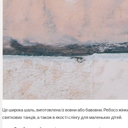
Це широка шаль, виготовлена із вовни або бавовни. Ребосо жінки
святкових танців, а також в якості слінгу для маленьких дітей.