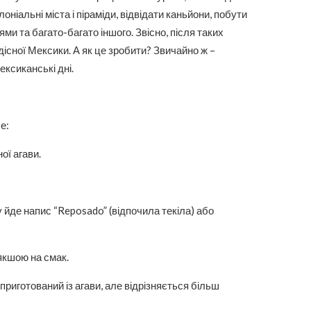
іальні міста і піраміди, відвідати каньйони, побути
ми та багато-багато іншого. Звісно, після таких
дісної Мексики. А як це зробити? Звичайно ж –
ексиканські дні.
е:
ої агави.
 йде напис “Reposado” (відпочила текіла) або
якшою на смак.
приготований із агави, але відрізняється більш