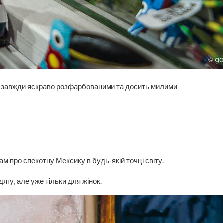
 є завжди яскраво розфарбованими та досить милими
м про спекотну Мексику в будь-якій точці світу.
ягу, але уже тільки для жінок.