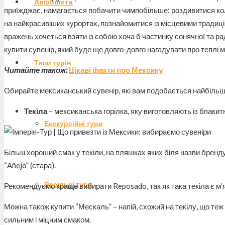
Авіабілети
приїжджає, намагається побачити чимпобільше: роздивитися колон
на найкрасивіших курортах, познайомитися із місцевими традиція
вражень хочеться взяти із собою хоча б частинку сонячної та ра
купити сувенір, який буде ще довго-довго нагадувати про теплі м
Типи турів
Читайте також:
Цікаві факти про Мексику
Обирайте мексиканський сувенір, які вам подобається найбільш
Текіла
– мексиканська горілка, яку виготовляють із блакитн
Екскурсійні тури
Більш хороший смак у текіли, на пляшках яких біля назви бренду
“Añejo” (стара).
Весільні тури
Рекомендуємо краще вибирати Reposado, так як така текіла є м’
Можна також купити “Мескаль” – напій, схожий на текілу, що теж 
сильним і міцним смаком.