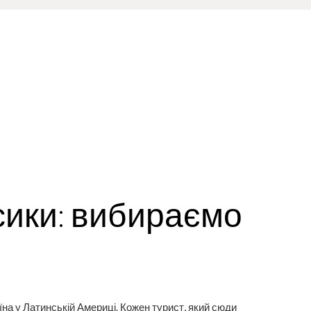
сики: вибираємо
їна у Латинській Америці. Кожен турист, який сюди