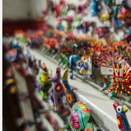
Індивідуальні тури
Круїзи
Гірськолижні тури
Країни