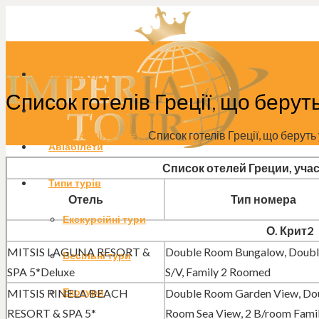
Пошук туру
Список готелів Греції, що беруть
Гарячі тури
Головна
Акції
Акція 2+2=2!
Список готелів Греції, що беруть 
Авіабілети
Список отелей Греции, уча
Типи турів
Отель
Тип номера
Екскурсійні тури
О. Крит2
MITSIS LAGUNA RESORT &
Double Room Bungalow, Doub
Весільні тури
SPA 5*Deluxe
S/V, Family 2 Roomed
Екотури
MITSIS RINELA BEACH
Double Room Garden View, Do
RESORT & SPA 5*
Room Sea View, 2 B/room Fami