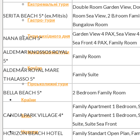
Екстремальні тури
Double Room Garden View, Do
SERITA BEACH 5* (ex.Mitsis)
Room Sea View, 2 B/room Fami
Гастро-тури
Bungalow Room
Garden View 4 PAX, Sea View 4
Тури вихідного дня
NANA BEACH 5*
Sea Front 4 PAX, Family Room
ALDEMAR KNOSSOS ROYAL
Індивідуальні тури
Family Room
5*
Круїзи
ALDEMAR ROYAL MARE
Family Suite
THALASSO 5*
Гірськолижні тури
BELLA BEACH 5*
2 Bedroom Family Room
Країни
Family Apartment 1 Bedroom, S
CANDIA PARK VILLAGE 4*
Family Apartment 1 Bedroom, 
Блог
Suite, Suite Sea Front
Новини
HORIZON BEACH HOTEL
Family Standart Open Plan, Fam