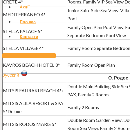
CRETE 4*
Rooms, Family VIP Sea View D
Акції
Junior Suite Side Sea View, Villa
MEDITERRANEO 4*
Pool
Про нас
Family Open Plan Pool View, F
STELLA PALACE 5*
Separate Bedroom Pool View
Контакти
STELLA VILLAGE 4*
Family Room Separate Bedroo
ЗАМОВИТИ ТУР
KAVROS BEACH HOTEL 3*
Family Room Open Plan
русский
О. Родос
Double Main Building Side Sea 
MITSIS FALIRAKI BEACH 4*+
PAX, Family 2 Rooms
MITSIS ALILA RESORT & SPA
Family 2 Rooms
5*Deluxe
Double Room Garden View, Do
MITSIS RODOS MARIS 5*
Room Sea View, Family 2 Room