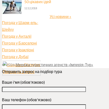
50 цікавих ідей
12.12.2018
Усі новини »
Погода у Шарм-ель-
Шейху
Погода у Анталії
Погода у Барселоні
Погода у Іракліоні
Погода у Дубаї
Gismeteo
© 2026
Мережа туристичних агенств «Імперія-Тур»
Отправить запрос на подбор тура
Погода на 2 тижні
Ваше і'мя (обов'язково)
Ваш телефон (обов'язково)